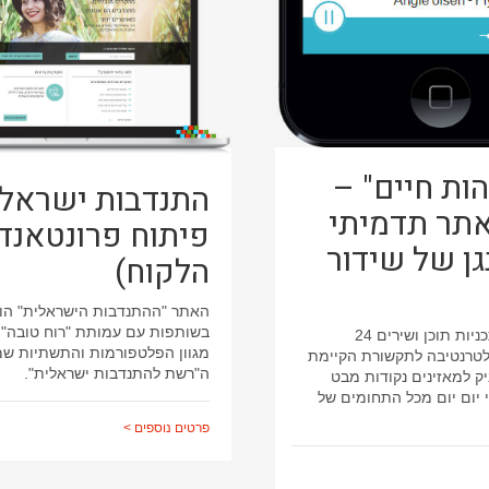
הות חיים" –
התנדבות ישראלי
אתר תדמיתי
פיתוח פרונטאנד
גן של שידור
הלקוח)
האתר "ההתנדבות הישראלית" הו
בשותפות עם עמותת "רוח טובה"
הרדיו משדר תכניות תוכן ושירים 24
מגוון הפלטפורמות והתשתיות ש
לטרנטיבה לתקשורת הקיימת
ה"רשת להתנדבות ישראלית".
ק למאזינים נקודות מבט
י יום יום מכל התחומים של
פרטים נוספים >