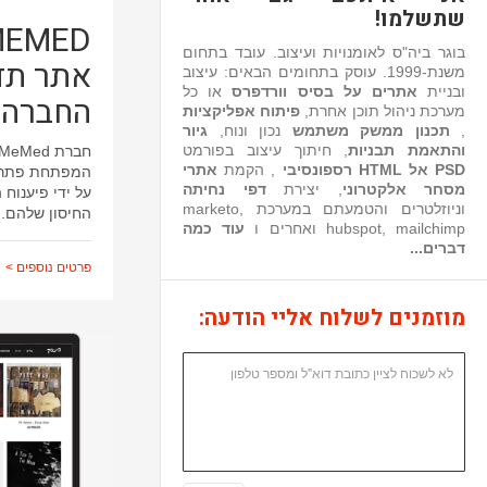
שתשלמו!
בוגר ביה"ס לאומנויות ועיצוב. עובד בתחום
אתר תד
משנת-1999. עוסק בתחומים הבאים: עיצוב
ובניית
אתרים על בסיס וורדפרס
או כל
החברה
מערכת ניהול תוכן אחרת,
פיתוח אפליקציות
,
תכנון ממשק משתמש
נכון ונוח,
גיור
והתאמת תבניות
, חיתוך עיצוב בפורמט
PSD אל HTML רספונסיבי
, הקמת
אתרי
המפתחת פתרונו
מסחר אלקטרוני
, יצירת
דפי נחיתה
על ידי פיענוח
וניוזלטרים והטמעתם במערכת marketo,
החיסון שלהם.
hubspot, mailchimp ואחרים ו
עוד כמה
דברים...
פרטים נוספים >
מוזמנים לשלוח אליי הודעה: